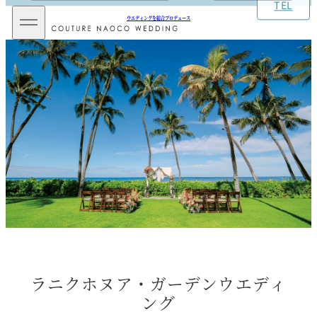
TEL
メ
ウエディングを総合プロデュース
イ
ン
メ
ニ
ュ
ー
を
開
閉
ラニクホヌア・ガーデンウエディ
ング