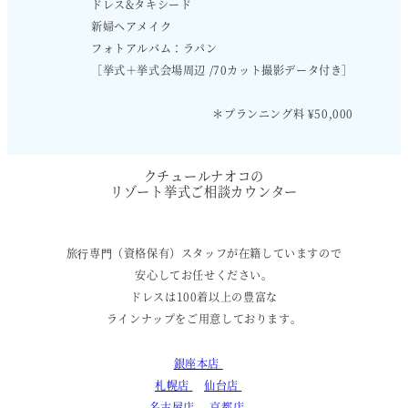
ドレス&タキシード
新婦ヘアメイク
フォトアルバム：ラパン
［挙式＋挙式会場周辺 /70カット撮影データ付き］
＊プランニング料 ¥50,000
クチュールナオコの
リゾート挙式ご相談カウンター
旅⾏専⾨（資格保有）スタッフが在籍していますので
安心してお任せください。
ドレスは100着以上の豊富な
ラインナップをご用意しております。
銀座本店
札幌店
仙台店
名古屋店
京都店