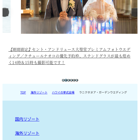
【期間限定】
セント・アンドリュース大聖堂プレミアムフォトウエデ
ィング／クチュールナオコの優先予約枠、ステンドグラスが最も煌め
く14時＆15時も撮影可能です！
TOP
海外リゾート
ハワイの挙式会場
ラニクホヌア・ガーデンウエディング
国内リゾート
国内リゾート TOP
海外リゾート