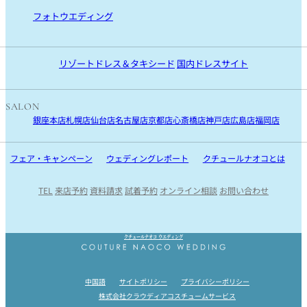
沖縄
海外リゾート TOP
フォトウエディング
宮古島
ハワイ
リゾートフォト
石垣島
モルディブ
沖縄・宮古島・石垣島・ハワイ・モルディブ
リゾートドレス＆タキシード
国内ドレスサイト
国内ロケフォト
SALON
銀座本店
札幌店
仙台店
名古屋店
京都店
心斎橋店
神戸店
広島店
福岡店
フェア・キャンペーン
ウェディングレポート
クチュールナオコとは
TEL
来店予約
資料請求
試着予約
オンライン相談
お問い合わせ
Instagram
Facebook
Youtube
クチュールナオコ ウエディング
中国語
サイトポリシー
プライバシーポリシー
株式会社クラウディアコスチュームサービス