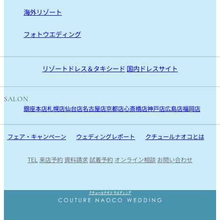
国内リゾート TOP
海外リゾート
沖縄
海外リゾート TOP
フォトウエディング
宮古島
ハワイ
リゾートフォト
石垣島
モルディブ
沖縄・宮古島・石垣島・ハワイ・モルディブ
リゾートドレス＆タキシード
国内ドレスサイト
国内ロケフォト
SALON
銀座本店
札幌店
仙台店
名古屋店
京都店
心斎橋店
神戸店
広島店
福岡店
フェア・キャンペーン
ウェディングレポート
クチュールナオコとは
TEL
来店予約
資料請求
試着予約
オンライン相談
お問い合わせ
Instagram
Facebook
Youtube
クチュールナオコ ウエディング