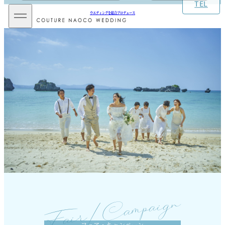
TEL
メ
ウエディングを総合プロデュース
イ
ン
メ
ニ
ュ
ー
を
開
閉
Fair/Campaign
フェア・キャンペーン