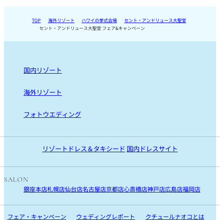
TOP
海外リゾート
ハワイの挙式会場
セント・アンドリュース大聖堂
セント・アンドリュース大聖堂 フェア&キャンペーン
国内リゾート
国内リゾート TOP
海外リゾート
沖縄
海外リゾート TOP
フォトウエディング
宮古島
ハワイ
リゾートフォト
石垣島
モルディブ
沖縄・宮古島・石垣島・ハワイ・モルディブ
リゾートドレス＆タキシード
国内ドレスサイト
国内ロケフォト
SALON
銀座本店
札幌店
仙台店
名古屋店
京都店
心斎橋店
神戸店
広島店
福岡店
フェア・キャンペーン
ウェディングレポート
クチュールナオコとは