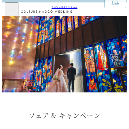
TEL
メ
ウエディングを総合プロデュース
イ
ン
メ
ニ
ュ
ー
を
開
閉
フェア & キャンペーン