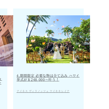
4.期間限定 必要な物は全て込み ハワイ
ィ
挙式が￥248,000～叶う！
ッ
アイネス ヴィラノッツェ ワイキキレイア