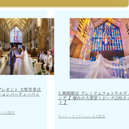
プレゼント 大聖堂挙式
3.期間限定 プレミアムフォトウエデ
ションパーティーパッ
ング
【 憧れの大聖堂＋ビーチ200カ
ト 】
ース大聖堂
セント・アンドリュース大聖堂