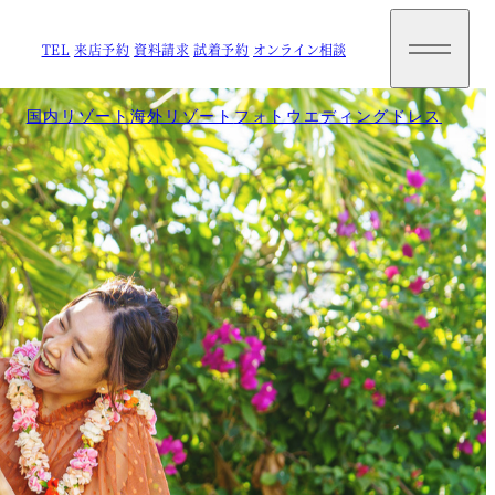
メ
イ
TEL
来店予約
資料請求
試着予約
オンライン相談
ン
メ
ニ
国内リゾート
海外リゾート
フォトウエディング
ドレス
ュ
ー
を
開
閉