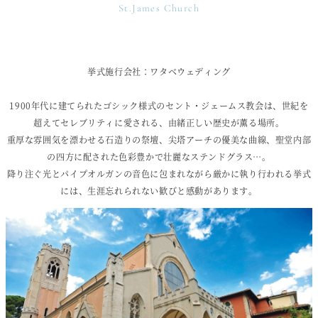
St.James Church
挙式施行会社：ワタベウェディング
1900年代に建てられたゴシック様式のセント・ジェームス教会は、世紀を
超えてセレブリティに愛される、由緒正しい歴史が薫る場所。
重厚な雰囲気を漂わせる石造りの祭壇、尖塔アーチの優美な曲線、聖堂内部
の四方に配された色彩豊かで壮麗なステンドグラス…。
降り注ぐ光とパイプオルガンの音色に包まれながら厳かに執り行われる挙式
には、生涯忘れられない歓びと感動があります。