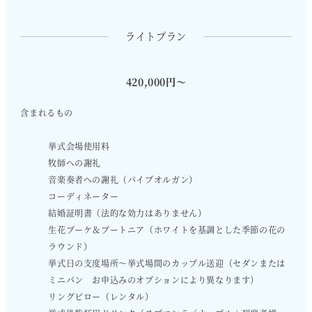
ライトプラン
420,000円〜
含まれるもの
挙式会場使用料
牧師への謝礼
音楽奏者への謝礼（パイプオルガン）
コーディネーター
結婚証明書（法的な効力はありません）
生花ブーケ＆ブートニア（ホワイトを基調とした季節の花の
ラウンド）
挙式日の支度場所～挙式場間のカップル送迎（セダンまたは
ミニバン お申込みのオプションにより異なります）
リングピロー（レンタル）