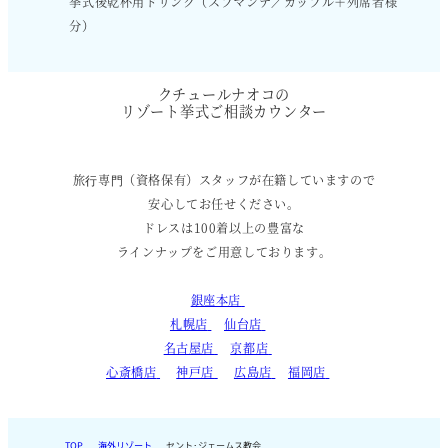
挙式後乾杯用ドリンク（スプマンテ／カップル＋列席者様
分）
クチュールナオコの
リゾート挙式ご相談カウンター
旅⾏専⾨（資格保有）スタッフが在籍していますので
安心してお任せください。
ドレスは100着以上の豊富な
ラインナップをご用意しております。
銀座本店
札幌店
仙台店
名古屋店
京都店
心斎橋店
神戸店
広島店
福岡店
TOP
海外リゾート
セント･ジェームス教会