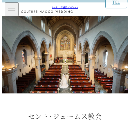
TEL
メ
ウエディングを総合プロデュース
イ
ン
メ
ニ
ュ
ー
を
開
閉
セント･ジェームス教会