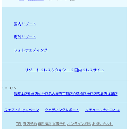
国内リゾート
国内リゾート TOP
海外リゾート
沖縄
海外リゾート TOP
フォトウエディング
宮古島
ハワイ
リゾートフォト
石垣島
モルディブ
沖縄・宮古島・石垣島・ハワイ・モルディブ
リゾートドレス＆タキシード
国内ドレスサイト
国内ロケフォト
SALON
銀座本店
札幌店
仙台店
名古屋店
京都店
心斎橋店
神戸店
広島店
福岡店
フェア・キャンペーン
ウェディングレポート
クチュールナオコとは
TEL
来店予約
資料請求
試着予約
オンライン相談
お問い合わせ