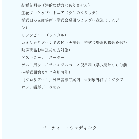
結婚証明書（法的な効力はありません）
生花ブーケ＆ブートニア（ランのクラッチ）
挙式日の支度場所～挙式会場間のカップル送迎（リムジ
ン）
リングピロー（レンタル）
コオリナラグーンでのビーチ撮影（挙式会場周辺撮影を含む
映像商品お申込みの方対象）
ゲストコーディネーター
ゲスト用ウェイティングスペース使用料（挙式開始３０分前
～挙式開始までご利用可能）
［グロリアーレ］列席者様ご案内 ※対象外商品：グラフ、
ロノ、撮影データのみ
パーティー・ウェディング