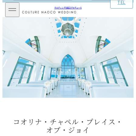
TEL
メ
ウエディングを総合プロデュース
イ
ン
メ
ニ
ュ
ー
を
開
閉
コオリナ・チャペル・プレイス・
オブ・ジョイ