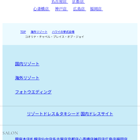
名古屋店
京都店
心斎橋店
神戸店
広島店
福岡店
TOP
海外リゾート
ハワイの挙式会場
コオリナ・チャペル・プレイス・オブ・ジョイ
国内リゾート
国内リゾート TOP
海外リゾート
沖縄
海外リゾート TOP
フォトウエディング
宮古島
ハワイ
リゾートフォト
石垣島
モルディブ
沖縄・宮古島・石垣島・ハワイ・モルディブ
リゾートドレス＆タキシード
国内ドレスサイト
国内ロケフォト
SALON
銀座本店
札幌店
仙台店
名古屋店
京都店
心斎橋店
神戸店
広島店
福岡店