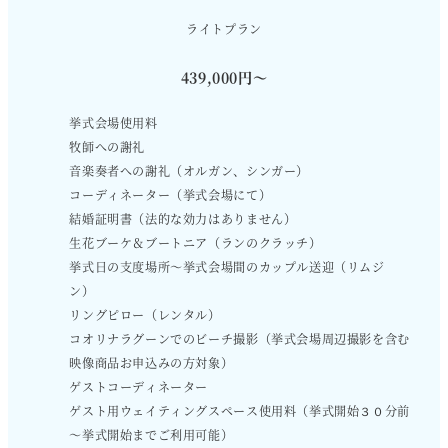
ライトプラン
439,000円〜
挙式会場使用料
牧師への謝礼
音楽奏者への謝礼（オルガン、シンガー）
コーディネーター（挙式会場にて）
結婚証明書（法的な効力はありません）
生花ブーケ＆ブートニア（ランのクラッチ）
挙式日の支度場所～挙式会場間のカップル送迎（リムジ
ン）
リングピロー（レンタル）
コオリナラグーンでのビーチ撮影（挙式会場周辺撮影を含む
映像商品お申込みの方対象）
ゲストコーディネーター
ゲスト用ウェイティングスペース使用料（挙式開始３０分前
～挙式開始までご利用可能）