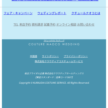
フェア・キャンペーン
ウェディングレポート
クチュールナオコとは
TEL
来店予約
資料請求
試着予約
オンライン相談
お問い合わせ
Instagram
Facebook
Youtube
クチュールナオコ ウエディング
中国語
サイトポリシー
プライバシーポリシー
株式会社クラウディアコスチュームサービス
総合ブライダル企業 株式会社クラウディアホールディングス
【東証スタンダード：証券コード3607】
Copyright © KURAUDIA COSTUME SERVICE. All Rights Reserved.