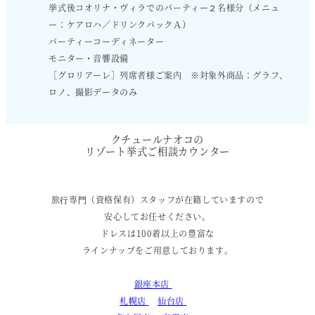
挙式後コオリナ・ヴィラでのパーティー２名様分（メニュ
ー：ケアロハ／ドリンクパックＡ）
パーティーコーディネーター
モニター・音響設備
［グロリアーレ］列席者様ご案内 ※対象外商品：グラフ、
ロノ、撮影データのみ
クチュールナオコの
リゾート挙式ご相談カウンター
旅⾏専⾨（資格保有）スタッフが在籍していますので
安心してお任せください。
ドレスは100着以上の豊富な
ラインナップをご用意しております。
銀座本店
札幌店
仙台店