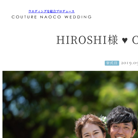
ウエディングを総合プロデュース
メ
イ
ン
メ
HIROSHI様 ♥ 
ニ
ュ
ー
を
開
2019.0
挙式日
閉