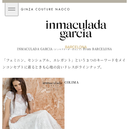
メ
イ
ン
メ
ニ
ュ
ー
を
INMACULADA GARCIA
From BARCELONA
（インマクラーダ・ガルシア）
開
閉
「フェミニン、センシュアル、エレガント」という３つのキーワードをメイ
ンコンセプトに着るときも心地の良いドレスがラインナップ。
COLIMA